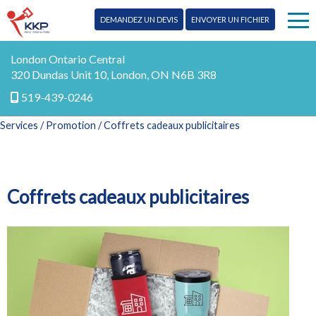
DEMANDEZ UN DEVIS
ENVOYER UN FICHIER
Publipostage
London Ontario Central
320 Dundas Unit 10, London, ON N6B 3R8
Enseignes
519-439-0246
Services
/
Promotion
/ Coffrets cadeaux publicitaires
Impression
Plus de services
Coffrets cadeaux publicitaires
Conception
Blog
Promotion
Contactez-nous
Marketing
EN
Numérique