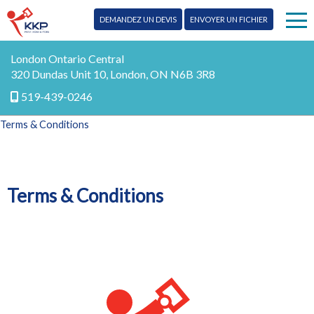
DEMANDEZ UN DEVIS
ENVOYER UN FICHIER
Publipostage
London Ontario Central
320 Dundas Unit 10, London, ON N6B 3R8
Enseignes
519-439-0246
Terms & Conditions
Impression
Plus de services
Terms & Conditions
Conception
Blog
Promotion
Contactez-nous
Marketing
EN
Numérique